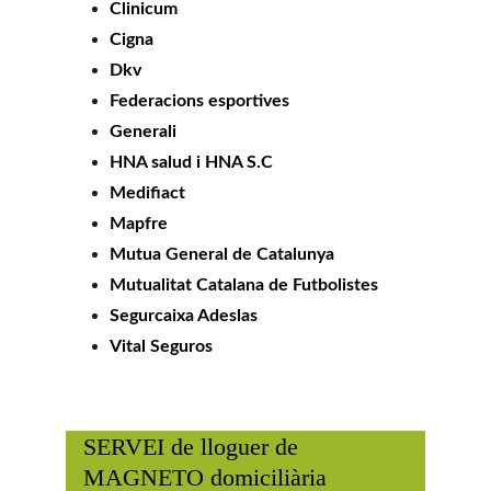
Clinicum
Cigna
Dkv
Federacions esportives
Generali
HNA salud i HNA S.C
Medifiact
Mapfre
Mutua General de Catalunya
Mutualitat Catalana de Futbolistes
Segurcaixa Adeslas
Vital Seguros
SERVEI de lloguer de 
MAGNETO domiciliària