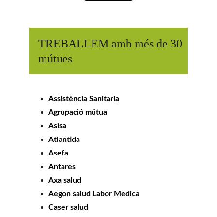
TREBALLEM amb més de 30 
mútues
Assistència Sanitaria
Agrupació mútua
Asisa
Atlantida
Asefa
Antares
Axa salud
Aegon salud Labor Medica
Caser salud