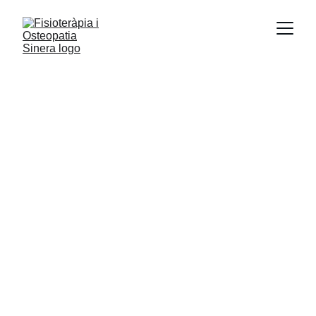
Benvinguts al 
nostre centre
Fisioteràpia i Osteopatia Sinera des del 2007