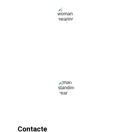
aclariements sobre el meu tractament!
Maria Soler
★★★★★
He portat els meus fills per fer 
rehabilitació i el servei és impecable i les 
instal.lacions a prop de tot.
Sergio Garcia
Contacte